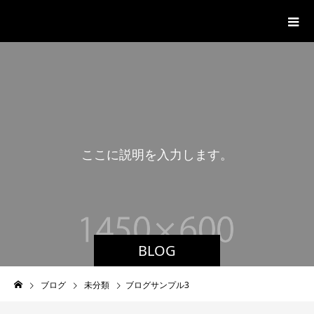
レンタルスタジオ -Lily-
こ
こ
に
説
明
を
入
力
し
ま
す
。
BLOG
ブログ
未分類
ブログサンプル3